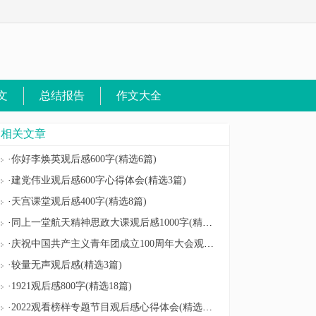
文
总结报告
作文大全
|
相关文章
·
你好李焕英观后感600字(精选6篇)
·
建党伟业观后感600字心得体会(精选3篇)
·
天宫课堂观后感400字(精选8篇)
·
同上一堂航天精神思政大课观后感1000字(精选3篇
·
庆祝中国共产主义青年团成立100周年大会观后感
·
较量无声观后感(精选3篇)
·
1921观后感800字(精选18篇)
·
2022观看榜样专题节目观后感心得体会(精选3篇)