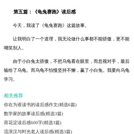
第五篇：《龟兔赛跑》读后感
今天，我读了《龟兔赛跑》这篇故事。
让我明白了一个道理，我无论做什么事都不能骄傲，更不能
嘲笑别人。
由于小白兔太骄傲，不把乌龟看在眼里，而忽视对手，最后
输给了乌龟。而乌龟不怕慢坚持不懈，赢了小白兔。我要向乌龟
学习。
相关推荐
你在为谁读书的读后感作文(精选6篇)
数学家的故事读后感(精选3篇)
荷花淀读后感600字(精选3篇)
流浪汉与时光老人读后感(精选3篇)