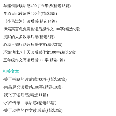
草船借箭读后感400字五年级(精选13篇)
笑猫日记读后感400字(精选6篇)
《小马过河》读后感(精选14篇)
伊索寓言龟兔赛跑读后感作文100字(精选5篇)
沉默的大多数读后感(精选3篇)
心动不如行动读后感作文(精选3篇)
环游地球八十天读后感作文100字(精选5篇)
五年级作文写读后感500字(精选5篇)
相关文章
·
关于书籍的读后感700字(精选50篇)
·
南昌起义读后感100字(精选10篇)
·
我飞了读后感(精选11篇)
·
水浒传每回读后感(精选13篇)
·
关于动物的作文读后感(精选2篇)