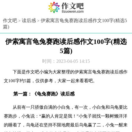
作文吧
读后感
伊索寓言龟兔赛跑读后感作文100字(精选5
>
>
篇)
伊索寓言龟兔赛跑读后感作文100字(精选
5篇)
时间：2023-04-05 14:15
下面是作文吧小编为大家整理的伊索寓言龟兔赛跑读后感作
文100字约5篇，仅供参考，大家一起来看看吧。
第一篇：《龟兔赛跑》读后感
从前有一只骄傲自满的小白兔，有一次，小白兔和乌龟要比
赛跑步，小兔说：“赢的人肯定是我！”小兔子就找一颗树懒洋洋
的睡着了，乌龟还在坚持不限地爬最后乌龟赢了二，小兔一醒来