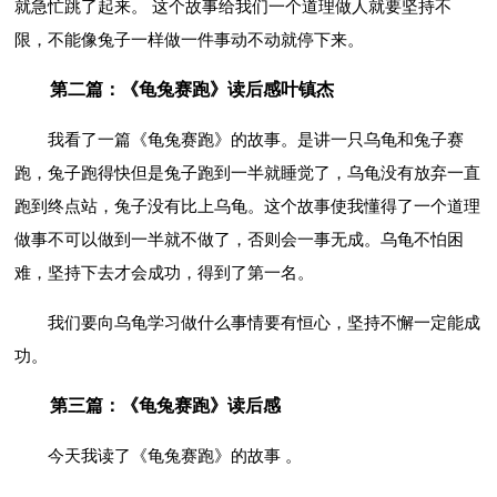
就急忙跳了起来。 这个故事给我们一个道理做人就要坚持不
限，不能像兔子一样做一件事动不动就停下来。
第二篇：《龟兔赛跑》读后感叶镇杰
我看了一篇《龟兔赛跑》的故事。是讲一只乌龟和兔子赛
跑，兔子跑得快但是兔子跑到一半就睡觉了，乌龟没有放弃一直
跑到终点站，兔子没有比上乌龟。这个故事使我懂得了一个道理
做事不可以做到一半就不做了，否则会一事无成。乌龟不怕困
难，坚持下去才会成功，得到了第一名。
我们要向乌龟学习做什么事情要有恒心，坚持不懈一定能成
功。
第三篇：《龟兔赛跑》读后感
今天我读了《龟兔赛跑》的故事 。