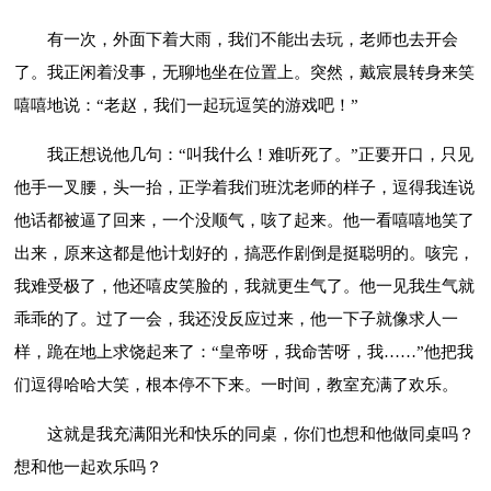
有一次，外面下着大雨，我们不能出去玩，老师也去开会
了。我正闲着没事，无聊地坐在位置上。突然，戴宸晨转身来笑
嘻嘻地说：“老赵，我们一起玩逗笑的游戏吧！”
我正想说他几句：“叫我什么！难听死了。”正要开口，只见
他手一叉腰，头一抬，正学着我们班沈老师的样子，逗得我连说
他话都被逼了回来，一个没顺气，咳了起来。他一看嘻嘻地笑了
出来，原来这都是他计划好的，搞恶作剧倒是挺聪明的。咳完，
我难受极了，他还嘻皮笑脸的，我就更生气了。他一见我生气就
乖乖的了。过了一会，我还没反应过来，他一下子就像求人一
样，跪在地上求饶起来了：“皇帝呀，我命苦呀，我……”他把我
们逗得哈哈大笑，根本停不下来。一时间，教室充满了欢乐。
这就是我充满阳光和快乐的同桌，你们也想和他做同桌吗？
想和他一起欢乐吗？