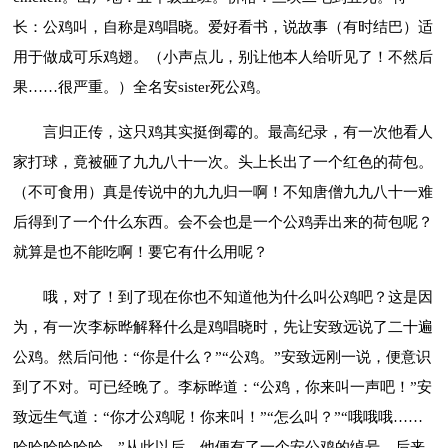
长：公鸡叫，自称是鸡唱晓。爱好看书，说故事（有时结巴）适
用于做成可乐鸡翅。（小声点儿，别让他本人给听见了！不然后
果……很严重。）全名安sister死公鸡。
言归正传，这只鸡其实挺倒霉的。最高纪录，有一次他看人
家打球，竟被砸了九九八十一次。头上长出了一个红色的荷包。
（不可食用）真是传说中的九九归一啊！不知唐僧九九八十一难
后得到了一个什么东西。会不会也是一个公鸡弄出来的荷包呢？
就算是也不能吃啊！要它有什么用呢？
哦，对了！到了现在你也不知道他为什么叫公鸡吧？这是因
为，有一次李标晔解释什么是鸡唱晓时，先让安致远说了二十遍
公鸡。然后问他：“你是什么？”“公鸡。”安致远刚一说，便意识
到了不对。可已经晚了。李标晔道：“公鸡，你来叫一声吧！”安
致远生气道：“你才公鸡呢！你来叫！”“怎么叫？”“哦哦哦……
哈哈哈哈哈哈。”从此以后，他便有了一个安公鸡的绰号。后来