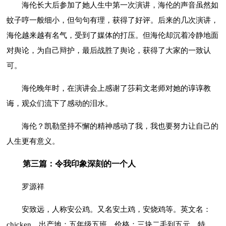
海伦长大后参加了她人生中第一次演讲，海伦的声音虽然如
蚊子哼一般细小，但句句有理，获得了好评。后来的几次演讲，
海伦越来越有名气，受到了媒体的打压。但海伦却沉着冷静地面
对舆论，为自己辩护，最后战胜了舆论，获得了大家的一致认
可。
海伦晚年时，在演讲会上感谢了莎莉文老师对她的谆谆教
诲，观众们流下了感动的泪水。
海伦？凯勒坚持不懈的精神感动了我，我也要努力让自己的
人生更有意义。
第三篇：令我印象深刻的一个人
罗源祥
安致远，人称安公鸡。又名安土鸡，安烧鸡等。英文名：
chicken。出产地：五年级五班。价格：三块二毛到五元。特